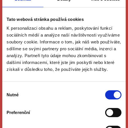
prošlo 13.2.2025 úspěšně testem v České
národní bance a zařadilo se na seznam
zařízení certifikovaných ČNB
Tato webová stránka používá cookies
K personalizaci obsahu a reklam, poskytování funkcí
Více informací
sociálních médií a analýze naší návštěvnosti využíváme
soubory cookie. Informace o tom, jak náš web používáte,
sdílíme se svými partnery pro sociální média, inzerci a
analýzy. Partneři tyto údaje mohou zkombinovat s
Zařízení Spectral Payout -
dalšími informacemi, které jste jim poskytli nebo které
certifikát ČNB
získali v důsledku toho, že používáte jejich služby.
Zařízení Spectral Payout na příjem a výplatu
bankovek prošlo 30.9.2024 úspěšně testem v
Výběr
Nutné
České národní bance a zařadilo se na seznam
souhlasu
zařízení certifikovaných ČNB.
Preferenční
Více informací