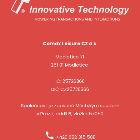
Comax Leisure CZ a.s.
Modletice 71
251 01 Modletice
IČ: 25726366
DIČ CZ25726366
Společnost je zapsaná Městským soudem
v Praze, oddíl B, vložka 57050
phone
+420 602 315 568