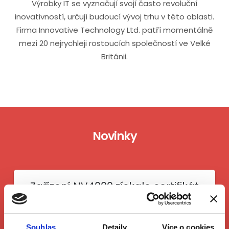
Výrobky IT se vyznačují svojí často revoluční
inovativností, určují budoucí vývoj trhu v této oblasti.
Firma Innovative Technology Ltd. patří momentálně
mezi 20 nejrychleji rostoucích společností ve Velké
Británii.
Novinky
Zařízení NV4000 získalo certifikát
České národní banky
Zařízení NV4000 na příjem a výplatu bankovek
Souhlas
Detaily
Více o cookies